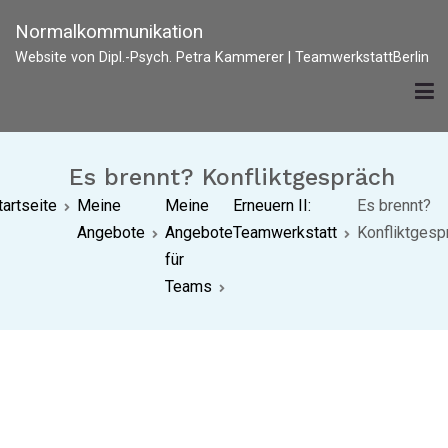
Zum
Normalkommunikation
Inhalt
Website von Dipl.-Psych. Petra Kammerer | TeamwerkstattBerlin
springen
Es brennt? Konfliktgespräch
tartseite
Meine
Meine
Erneuern II:
Es brennt?
Angebote
Angebote
Teamwerkstatt
Konfliktgesp
für
Teams